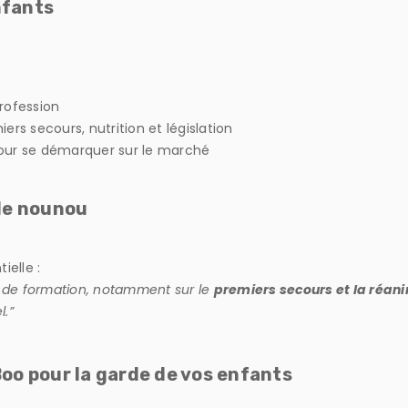
nfants
rofession
s secours, nutrition et législation
 pour se démarquer sur le marché
de nounou
ielle :
s de formation, notamment sur le
premiers secours et la réan
l.”
Boo pour la garde de vos enfants