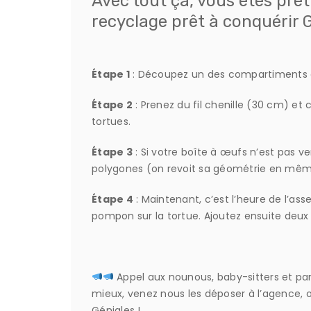
Avec tout ça, vous êtes prê
recyclage prêt à conquérir 
Étape 1
: Découpez un des compartiments de
Étape 2
: Prenez du fil chenille (30 cm) et 
tortues.
Étape 3
: Si votre boîte à œufs n’est pas ve
polygones (on revoit sa géométrie en même 
Étape 4
: Maintenant, c’est l’heure de l’ass
pompon sur la tortue. Ajoutez ensuite deux
Appel aux nounous, baby-sitters et p
mieux, venez nous les déposer à l’agence, 
Géniales !