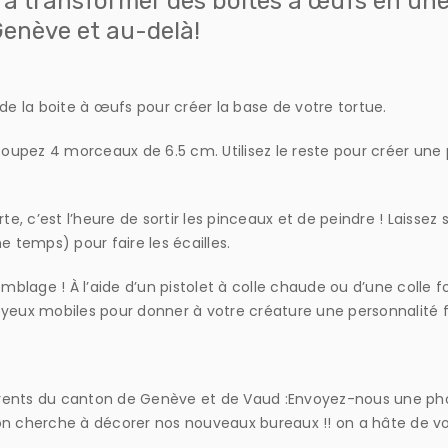
t à transformer des boîtes à œufs en un
Genève et au-delà!
 la boite à œufs pour créer la base de votre tortue.
coupez 4 morceaux de 6.5 cm. Utilisez le reste pour créer une 
rte, c’est l’heure de sortir les pinceaux et de peindre ! Laissez
temps) pour faire les écailles.
emblage ! À l’aide d’un pistolet à colle chaude ou d’une colle fo
 yeux mobiles pour donner à votre créature une personnalité f
arents du canton de Genève et de Vaud :Envoyez-nous une pho
on cherche à décorer nos nouveaux bureaux !! on a hâte de voi