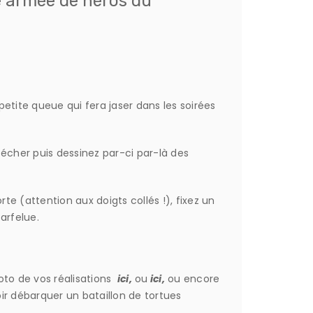
e armée de héros du
petite queue qui fera jaser dans les soirées
 sécher puis dessinez par-ci par-là des
rte (attention aux doigts collés !), fixez un
arfelue.
to de vos réalisations
ici,
ou
ici,
ou encore
r débarquer un bataillon de tortues