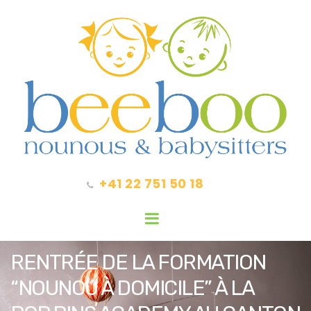
+41 22 751 50 18
RENTRÉE DE LA FORMATION
“NOUNOU À DOMICILE” À LA